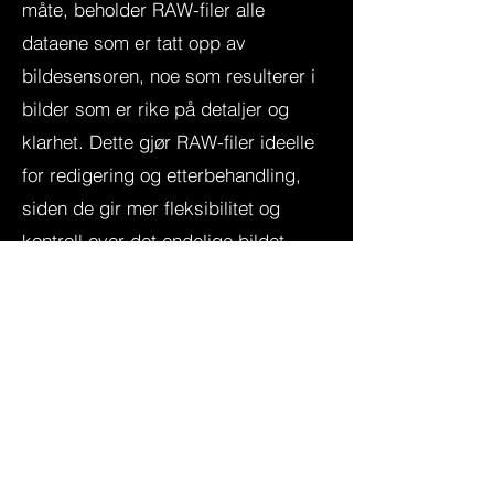
måte, beholder RAW-filer alle
dataene som er tatt opp av
bildesensoren, noe som resulterer i
bilder som er rike på detaljer og
klarhet. Dette gjør RAW-filer ideelle
for redigering og etterbehandling,
siden de gir mer fleksibilitet og
kontroll over det endelige bildet.
En annen fordel med RAW-filer er
deres brede dynamiske område,
som gir mer nøyaktig og naturtro
fargegjengivelse. Dette gjør dem
ideelle for bruk der fargenøyaktighet
er viktig, for eksempel i profesjonell