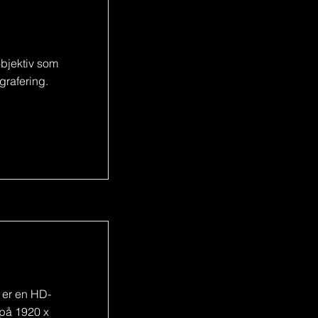
objektiv som
ografering.
 er en HD-
på 1920 x