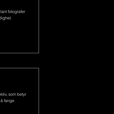
ant fotografer
dighet.
ktiv, som betyr
l å fange