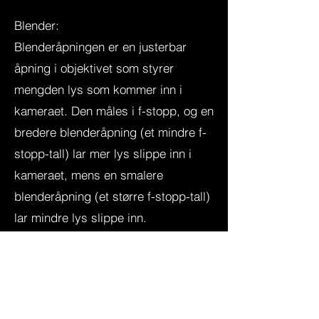
Blender:
Blenderåpningen er en justerbar
åpning i objektivet som styrer
mengden lys som kommer inn i
kameraet. Den måles i f-stopp, og en
bredere blenderåpning (et mindre f-
stopp-tall) lar mer lys slippe inn i
kameraet, mens en smalere
blenderåpning (et større f-stopp-tall)
lar mindre lys slippe inn.
Søker:
Søkeren er den delen av kameraet
som lar fotografen ramme inn og