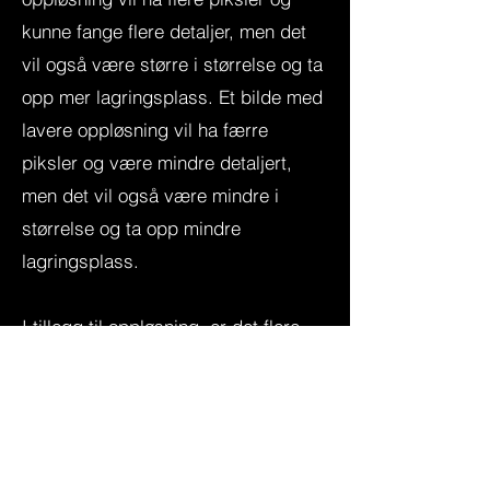
kunne fange flere detaljer, men det
vil også være større i størrelse og ta
opp mer lagringsplass. Et bilde med
lavere oppløsning vil ha færre
piksler og være mindre detaljert,
men det vil også være mindre i
størrelse og ta opp mindre
lagringsplass.
I tillegg til oppløsning, er det flere
faktorer som kan påvirke kvaliteten
og klarheten til et bilde. Kvaliteten på
objektivet, eksponeringen og
hvitbalansen. Riktig eksponering og